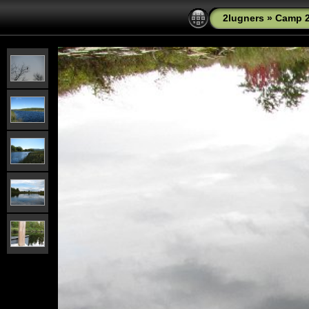
2lugners
»
Camp 