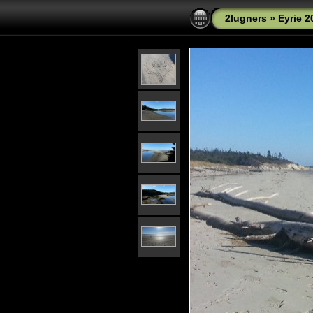
2lugners
»
Eyrie 2